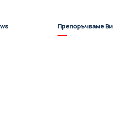
ews
Препоръчваме Ви