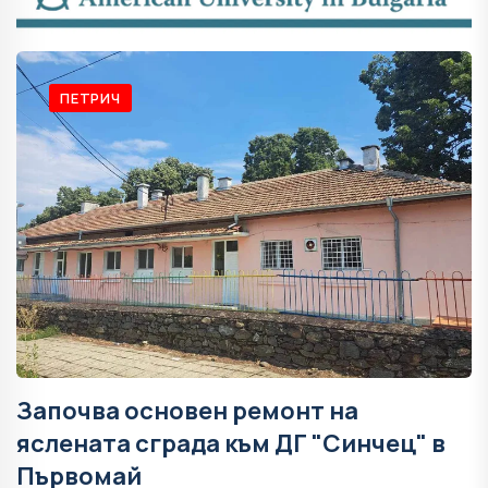
ПЕТРИЧ
Започва основен ремонт на
яслената сграда към ДГ "Синчец" в
Първомай