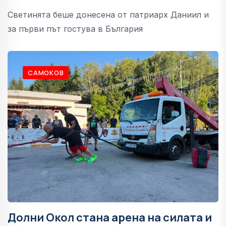
Светинята беше донесена от патриарх Даниил и
за първи път гостува в България
САМОКОВ
Долни Окол стана арена на силата и