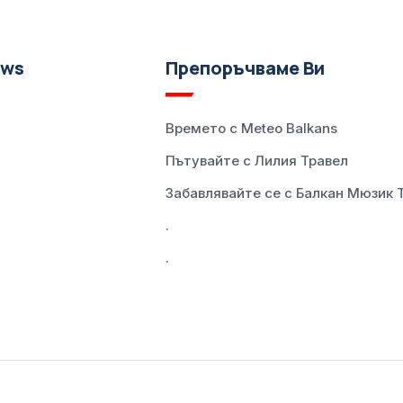
ews
Препоръчваме Ви
Времето с Meteo Balkans
Пътувайте с Лилия Травел
Забавлявайте се с Балкан Мюзик 
.
.