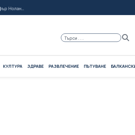
ър Нолан...
и море с Испания...
резидентските избори...
 нуждае от помощ...
ие за Куба...
КУЛТУРА
ЗДРАВЕ
РАЗВЛЕЧЕНИЕ
ПЪТУВАНЕ
БАЛКАНСК