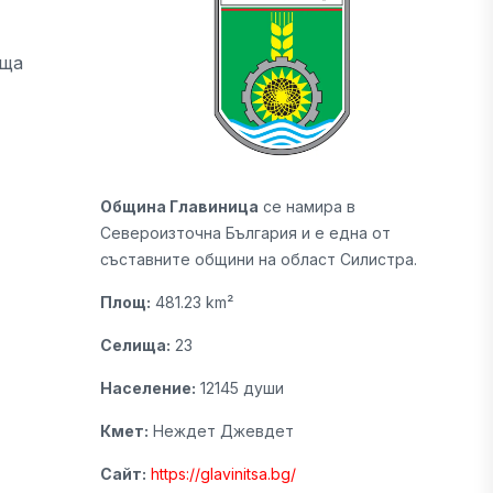
аща
Община Главиница
се намира в
Североизточна България и е една от
съставните общини на област Силистра.
Площ:
481.23 km²
Селища:
23
Население:
12145 души
Кмет:
Неждет Джевдет
Сайт:
https://glavinitsa.bg/