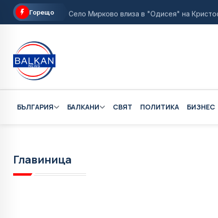
Горещо
Село Мирково влиза в "Одисея" на Кристоф
Италия връща граничния контрол по въздух 
Народното събрание определи датата на п
Дъщерята на загиналия летец от Разлог се
МВнР с най-висока степен на предупрежден
БЪЛГАРИЯ
БАЛКАНИ
СВЯТ
ПОЛИТИКА
БИЗНЕС
Главиница