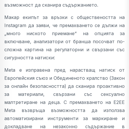
възможност да сканира съдържанието.
Макар екипът за връзки с обществеността на
Instagram да заяви, че премахването се дължи на
„много ниското приемане“ на опцията за
включване, анализатори от бранша посочват по-
сложна картина на регулаторни и свързани със
сигурността натиски:
Meta е изправена пред нарастващ натиск от
Европейския съюз и Обединеното кралство (Закон
за онлайн безопасността) да сканира проактивно
за материали, свързани със сексуално
малтретиране на деца. С премахването на E2EE
Meta възвръща възможността да използва
автоматизирани инструменти за маркиране и
докладване на незаконно съдържание в