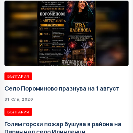
БЪЛГАРИЯ
Село Пороминово празнува на 1 август
31 Юли, 2026
БЪЛГАРИЯ
Голям горски пожар бушува в района на
Пирин над село Илинденци