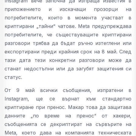
Instagram вече започна да изпраща известия в
приложението и изскачащи прозорци на
потребителите, които в момента участват в
криптирани „тайни“ чатове. Meta предупреждава
потребителите, че съществуващите криптирани
разговори трябва да бъдат ръчно изтеглени или
експортирани преди крайния срок на 8 май. След
тази дата тези конкретни разговори може да
станат недостъпни или да загубят защитения си
статус.
От 9 май всички съобщения, изпратени в
Instagram, ще се върнат към стандартно
криптиране при пренос. Макар това да защитава
данните „по време на пренос“ от хакери,
съобщенията се декриптират на сървърите на
Meta, което дава на компанията техническата