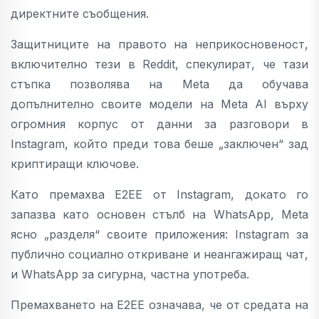
директните съобщения.
Защитниците на правото на неприкосновеност,
включително тези в Reddit, спекулират, че тази
стъпка позволява на Meta да обучава
допълнително своите модели на Meta AI върху
огромния корпус от данни за разговори в
Instagram, който преди това беше „заключен“ зад
криптиращи ключове.
Като премахва E2EE от Instagram, докато го
запазва като основен стълб на WhatsApp, Meta
ясно „разделя“ своите приложения: Instagram за
публично социално откриване и неангажиращ чат,
и WhatsApp за сигурна, частна употреба.
Премахването на E2EE означава, че от средата на