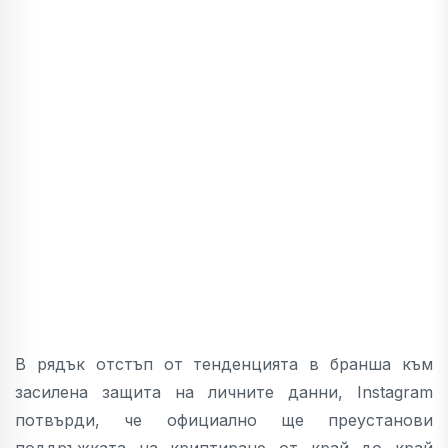
В рядък отстъп от тенденцията в бранша към
засилена защита на личните данни, Instagram
потвърди, че официално ще преустанови
поддръжката на криптиране от край до край