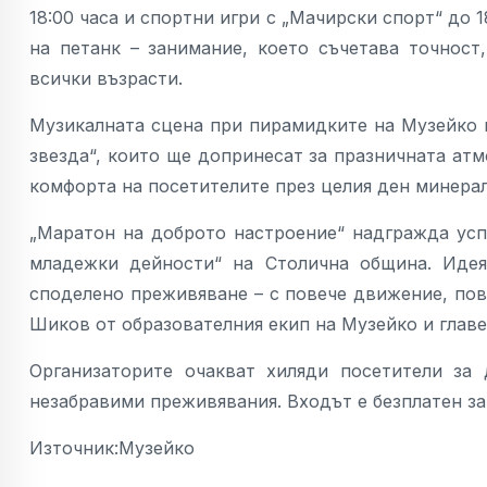
18:00 часа и спортни игри с „Мачирски спорт“ до 1
на петанк – занимание, което съчетава точнос
всички възрасти.
Музикалната сцена при пирамидките на Музейко 
звезда“, които ще допринесат за празничната атм
комфорта на посетителите през целия ден минерал
„Маратон на доброто настроение“ надгражда ус
младежки дейности“ на Столична община. Идея
споделено преживяване – с повече движение, пов
Шиков от образователния екип на Музейко и главе
Организаторите очакват хиляди посетители за 
незабравими преживявания. Входът е безплатен за
Източник:Музейко