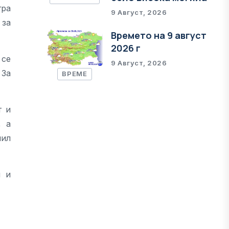
гра
9 Август, 2026
 за
Времето на 9 август
2026 г
 се
9 Август, 2026
 За
ВРЕМЕ
т и
, а
мил
я и