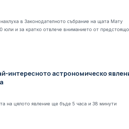
 нахлуха в Законодателното събрание на щата Мату
30 юли и за кратко отвлече вниманието от предстоящ
ай-интересното астрономическо явлен
на
а на цялото явление ще бъде 5 часа и 38 минути