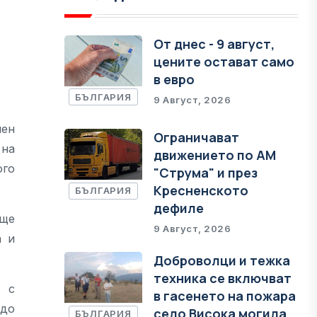
От днес - 9 август,
цените остават само
в евро
БЪЛГАРИЯ
9 Август, 2026
чен
Ограничават
 на
движението по АМ
ого
"Струма" и през
Кресненското
БЪЛГАРИЯ
дефиле
 ще
9 Август, 2026
а и
Доброволци и тежка
техника се включват
т с
в гасенето на пожара
 до
село Висока могила
БЪЛГАРИЯ