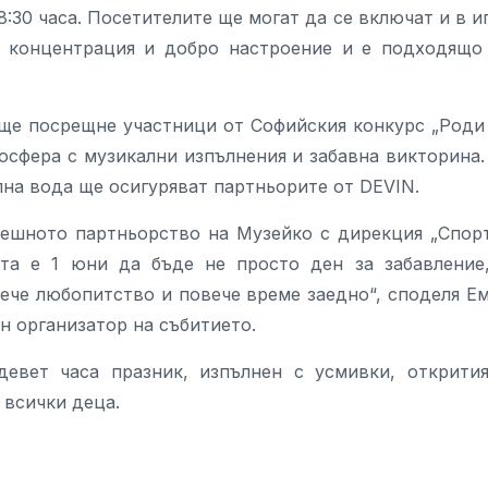
8:30 часа. Посетителите ще могат да се включат и в и
т, концентрация и добро настроение и е подходящо
ще посрещне участници от Софийския конкурс „Роди
осфера с музикални изпълнения и забавна викторина.
на вода ще осигуряват партньорите от DEVIN.
пешното партньорство на Музейко с дирекция „Спор
та е 1 юни да бъде не просто ден за забавление
ече любопитство и повече време заедно“, споделя Е
н организатор на събитието.
девет часа празник, изпълнен с усмивки, открити
 всички деца.