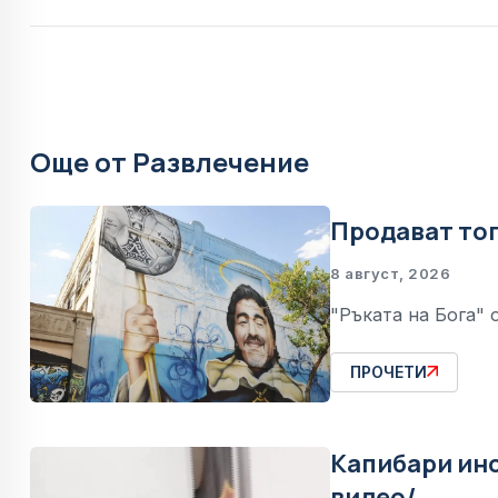
Още от Развлечение
Продават топ
8 август, 2026
"Ръката на Бога" 
ПРОЧЕТИ
Капибари инс
видео/