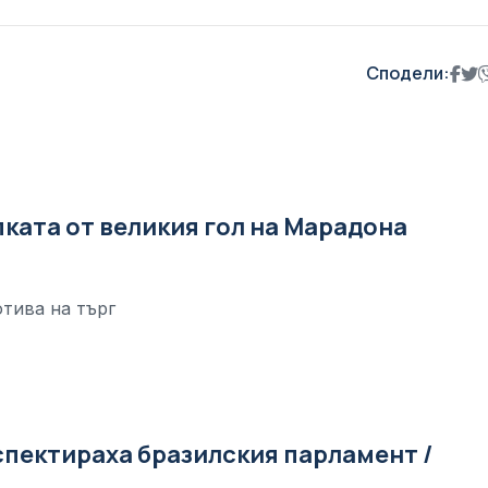
Сподели:
ката от великия гол на Марадона
отива на търг
пектираха бразилския парламент /