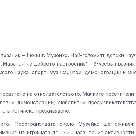
празник – 1 юни в Музейко. Най-големият детски нау
 „Маратон на доброто настроение“ – 9-часов празник
ясто наука, спорт, музика, игри, демонстрации и мн
, посветена на откривателството. Малките посетители
забавни демонстрации, любопитни предизвикателств
то в истинско преживяване.
рито. Пространствата около Музейко ще оживея
мания на игрищата до 17:30 часа, тенис активности