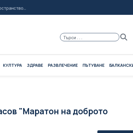
странство...
ие за Куба...
ър Нолан...
и море с Испания...
ска примамка "Майя"...
КУЛТУРА
ЗДРАВЕ
РАЗВЛЕЧЕНИЕ
ПЪТУВАНЕ
БАЛКАНСК
часов "Маратон на доброто