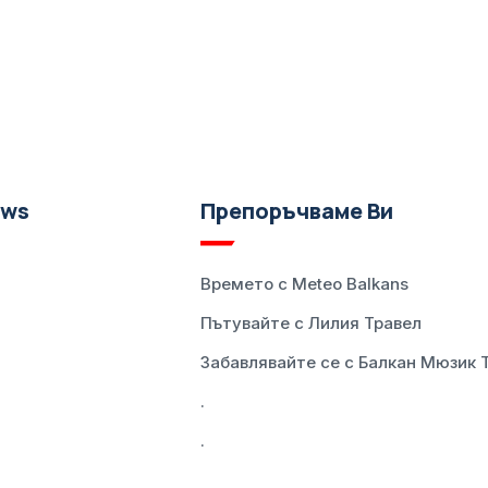
ews
Препоръчваме Ви
Времето с Meteo Balkans
Пътувайте с Лилия Травел
Забавлявайте се с Балкан Мюзик 
.
.