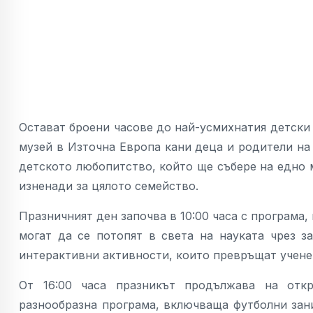
Остават броени часове до най-усмихнатия детски 
музей в Източна Европа кани деца и родители на
детското любопитство, който ще събере на едно м
изненади за цялото семейство.
Празничният ден започва в 10:00 часа с програма
могат да се потопят в света на науката чрез 
интерактивни активности, които превръщат учене
От 16:00 часа празникът продължава на отк
разнообразна програма, включваща футболни зани