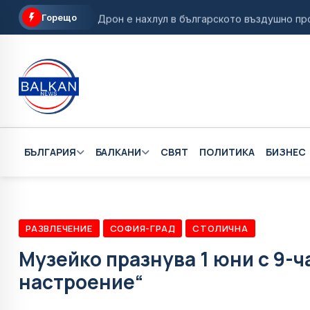
Горещо
Дрон е нахлул в българското въздушно про
МВнР с най-висока степен на предупрежден
Село Мирково влиза в "Одисея" на Кристоф
Италия връща граничния контрол по въздух 
МО: Дронът край Кардам вероятно е украин
БЪЛГАРИЯ
БАЛКАНИ
СВЯТ
ПОЛИТИКА
БИЗНЕС
РАЗВЛЕЧЕНИЕ
СОФИЯ-ГРАД
СТОЛИЧНА
Музейко празнува 1 юни с 9-
настроение“