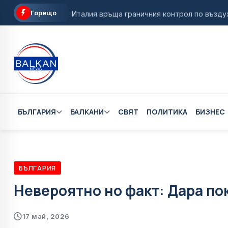
Горещо
Италия връща граничния контрол по въздух 
Народното събрание определи датата на п
Дъщерята на загиналия летец от Разлог се
Президентските избори ще се проведат на 
Село Мирково влиза в "Одисея" на Кристоф
БЪЛГАРИЯ
БАЛКАНИ
СВЯТ
ПОЛИТИКА
БИЗНЕС
БЪЛГАРИЯ
Невероятно но факт: Дара по
17 май, 2026