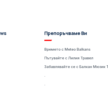
ews
Препоръчваме Ви
Времето с Meteo Balkans
Пътувайте с Лилия Травел
Забавлявайте се с Балкан Мюзик 
.
.