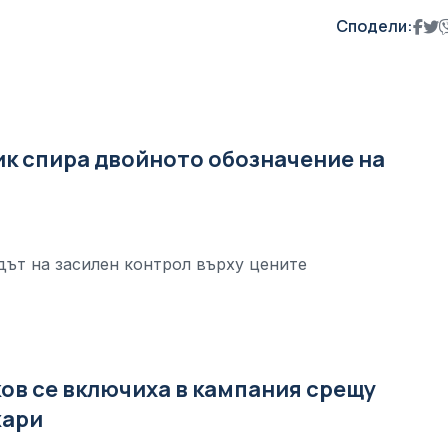
Сподели:
к спира двойното обозначение на
ът на засилен контрол върху цените
ов се включиха в кампания срещу
жари