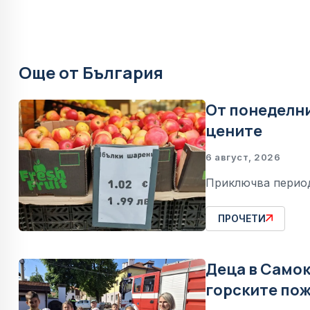
Още от България
От понеделни
цените
6 август, 2026
Приключва период
ПРОЧЕТИ
Деца в Самок
горските по