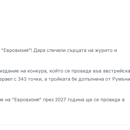
 "Евровизия"! Дара спечели сърцата на журито и
 издание на конкура, който се проведе във австрийск
зраел с 343 точки, а тройката бе допълнена от Румън
е на "Евровизия" през 2027 година ще се проведе в