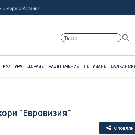
и море с Испания...
резидентските избори...
 нуждае от помощ...
25 октомври...
ър Нолан...
КУЛТУРА
ЗДРАВЕ
РАЗВЛЕЧЕНИЕ
ПЪТУВАНЕ
БАЛКАНСК
кори "Евровизия"
Сподели