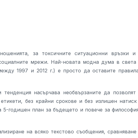
тношенията, за токсичните ситуационни връзки и
социалните мрежи. Най-новата модна дума в света
ежду 1997 и 2012 г.) е просто да оставите правил
зи тенденция насърчава необвързаните да позволят
 етикети, без крайни срокове и без излишен натиск
а 5-годишен план за бъдещето и повече за философи
ализиране на всяко текстово съобщения, сравняване