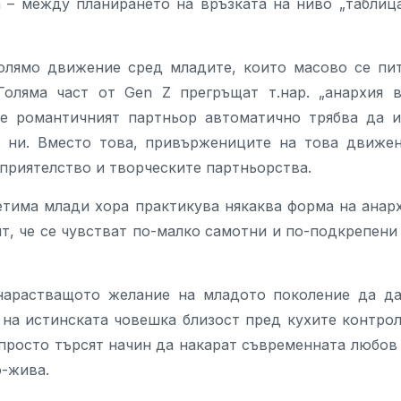
 – между планирането на връзката на ниво „таблиц
голямо движение сред младите, които масово се пи
оляма част от Gen Z прегръщат т.нар. „анархия 
 че романтичният партньор автоматично трябва да 
а ни. Вместо това, привържениците на това движе
приятелство и творческите партньорства.
петима млади хора практикува някаква форма на анар
ят, че се чувстват по-малко самотни и по-подкрепени
 нарастващото желание на младото поколение да д
 на истинската човешка близост пред кухите контро
просто търсят начин да накарат съвременната любов
о-жива.