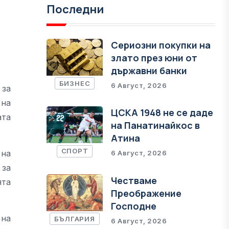
Последни
Сериозни покупки на
злато през юни от
държавни банки
БИЗНЕС
6 Август, 2026
 за
 на
ЦСКА 1948 не се даде
ата
на Панатинайкос в
Атина
СПОРТ
 на
6 Август, 2026
 за
Честваме
ята
Преображение
Господне
 на
БЪЛГАРИЯ
6 Август, 2026