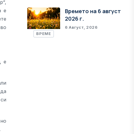
р“,
а е
Времето на 6 август
2026 г.
ете
аво
6 Август, 2026
ВРЕМЕ
д е
али
жда
 си
тно
.