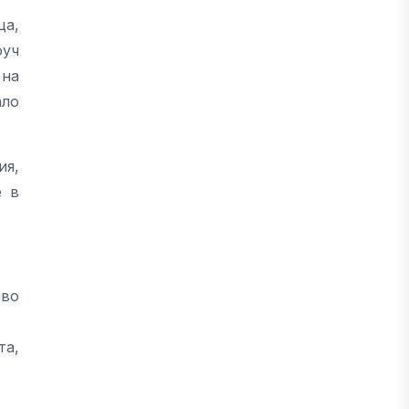
ца,
оуч
 на
ало
ия,
е в
иво
та,