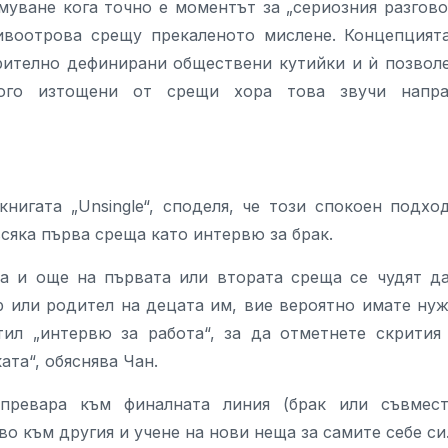
муване кога точно е моментът за „сериозния разгово
ивоотрова срещу прекаленото мислене. Концепцият
арително дефинирани обществени кутийки и ѝ позвол
ого изтощени от срещи хора това звучи напр
нигата „Unsingle“, споделя, че този спокоен подхо
сяка първа среща като интервю за брак.
та и още на първата или втората среща се чудят д
р или родител на децата им, вие вероятно имате ну
тил „интервю за работа“, за да отметнете скрития
ата“, обяснява Чан.
превара към финалната линия (брак или съвмес
о към другия и учене на нови неща за самите себе си