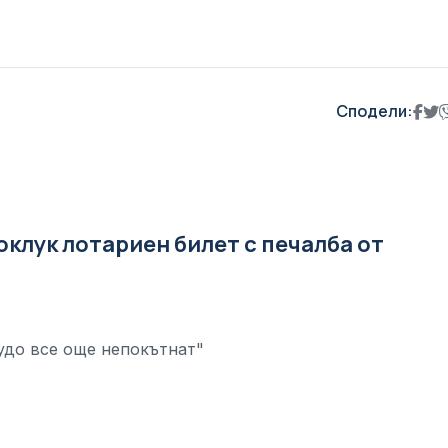
Сподели:
оклук лотариен билет с печалба от
удо все още непокътнат"