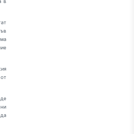
а в
тат
във
има
ние
хия
 от
аде
лни
 да