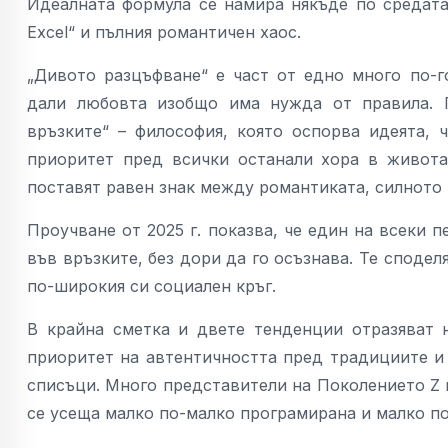
Идеалната формула се намира някъде по средата
Excel“ и пълния романтичен хаос.
„Дивото разцъфване“ е част от едно много по-
дали любовта изобщо има нужда от правила. Г
връзките“ – философия, която оспорва идеята,
приоритет пред всички останали хора в живот
поставят равен знак между романтиката, силното 
Проучване от 2025 г. показва, че един на всеки 
във връзките, без дори да го осъзнава. Те сподел
по-широкия си социален кръг.
В крайна сметка и двете тенденции отразяват
приоритет на автентичността пред традициите и
списъци. Много представители на Поколението Z 
се усеща малко по-малко програмирана и малко п