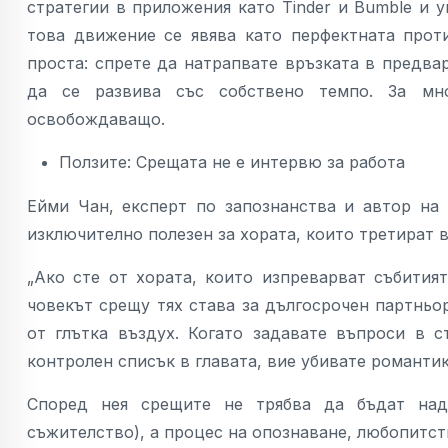
стратегии в приложения като Tinder и Bumble и у
това движение се явява като перфектната прот
проста: спрете да натрапвате връзката в предв
да се развива със собствено темпо. За мн
освобождаващо.
Ползите: Срещата не е интервю за работа
Ейми Чан, експерт по запознанства и автор на к
изключително полезен за хората, които третират в
„Ако сте от хората, които изпреварват събития
човекът срещу тях става за дългосрочен партньо
от глътка въздух. Когато задавате въпроси в с
контролен списък в главата, вие убивате романтик
Според нея срещите не трябва да бъдат над
съжителство), а процес на опознаване, любопитств