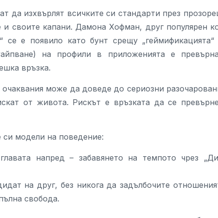
т да изхвърлят всичките си стандарти през прозоре
 и своите капани. Дамона Хофман, друг популярен к
е“ се е появило като бунт срещу „геймификацията“
уайпване) на профили в приложенията е превърн
вешка връзка.
а очаквания може да доведе до сериозни разочарован
скат от живота. Рискът е връзката да се превърн
 си модели на поведение:
главата напред – забавянето на темпото чрез „Д
идат на друг, без никога да задълбочите отношения
 пълна свобода.