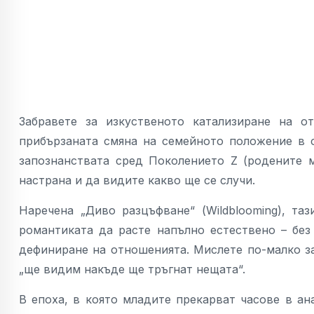
Забравете за изкуственото катализиране на о
прибързаната смяна на семейното положение в 
запознанствата сред Поколението Z (родените м
настрана и да видите какво ще се случи.
Наречена „Диво разцъфване“ (Wildblooming), та
романтиката да расте напълно естествено – без
дефиниране на отношенията. Мислете по-малко з
„ще видим накъде ще тръгнат нещата“.
В епоха, в която младите прекарват часове в ан