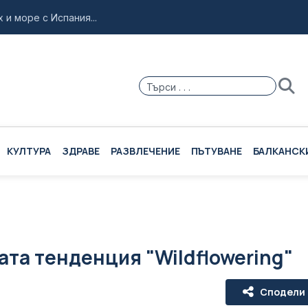
и море с Испания...
резидентските избори...
 нуждае от помощ...
25 октомври...
ър Нолан...
КУЛТУРА
ЗДРАВЕ
РАЗВЛЕЧЕНИЕ
ПЪТУВАНЕ
БАЛКАНСК
ата тенденция "Wildflowering"
Сподели