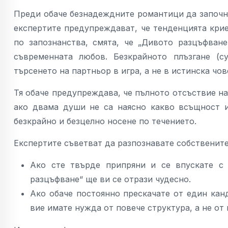
Преди обаче безнадеждните романтици да започна
експертите предупреждават, че тенденцията крие
по запознанства, смята, че „Дивото разцъфван
съвременната любов. Безкрайното плъзгане (с
търсенето на партньор в игра, а не в истинска чо
Тя обаче предупреждава, че пълното отсъствие н
ако двама души не са наясно какво всъщност и
безкрайно и безцелно носене по течението.
Експертите съветват да разпознавате собствените
Ако сте твърде припряни и се впускате с 
разцъфване“ ще ви се отрази чудесно.
Ако обаче постоянно прескачате от един канд
вие имате нужда от повече структура, а не от