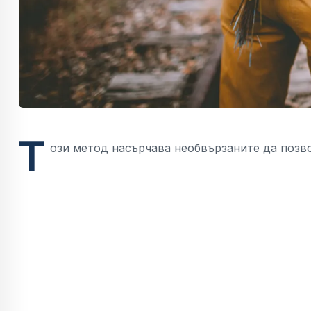
T
ози метод насърчава необвързаните да позв