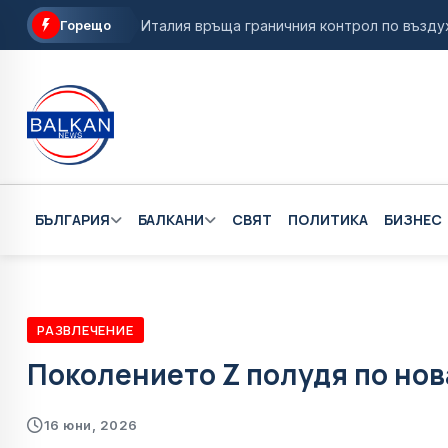
Горещо
Италия връща граничния контрол по въздух 
Народното събрание определи датата на п
Дъщерята на загиналия летец от Разлог се
Президентските избори ще се проведат на 
Село Мирково влиза в "Одисея" на Кристоф
БЪЛГАРИЯ
БАЛКАНИ
СВЯТ
ПОЛИТИКА
БИЗНЕС
РАЗВЛЕЧЕНИЕ
Поколението Z полудя по нов
16 юни, 2026