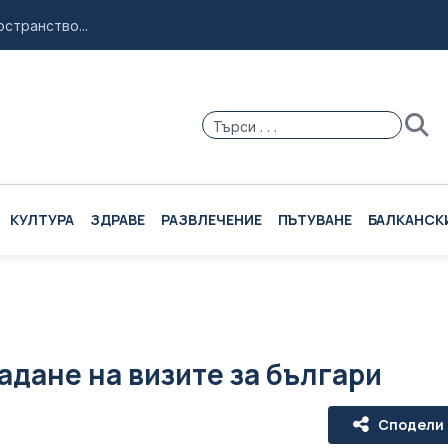
странство...
ие за Куба...
ър Нолан...
и море с Испания...
ска примамка "Майя"...
КУЛТУРА
ЗДРАВЕ
РАЗВЛЕЧЕНИЕ
ПЪТУВАНЕ
БАЛКАНСК
адане на визите за българи
Сподели