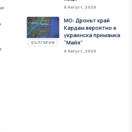
ни
8 Август, 2026
МО: Дронът край
е
Кардам вероятно е
украинска примамка
"Майя"
БЪЛГАРИЯ
а
8 Август, 2026