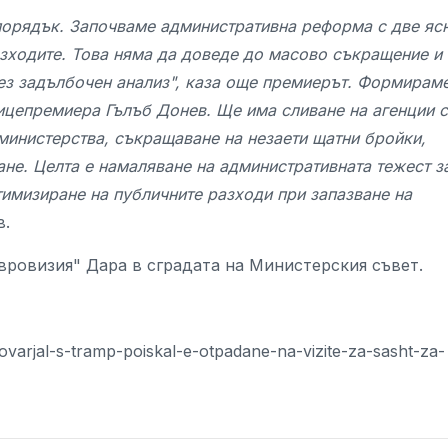
порядък. Започваме административна реформа с две яс
азходите. Това няма да доведе до масово съкращение и
ез задълбочен анализ", каза още премиерът. Формирам
ицепремиера Гълъб Донев. Ще има сливане на агенции с
министерства, съкращаване на незаети щатни бройки,
не. Целта е намаляване на административната тежест з
имизиране на публичните разходи при запазване на
в.
вровизия" Дара в сградата на Министерския съвет.
govarjal-s-tramp-poiskal-e-otpadane-na-vizite-za-sasht-za-