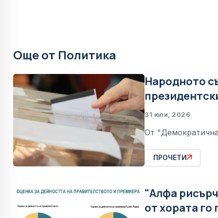
Още от Политика
Народното съ
президентск
31 юли, 2026
От "Демократична
ПРОЧЕТИ
"Алфа рисърч
от хората го