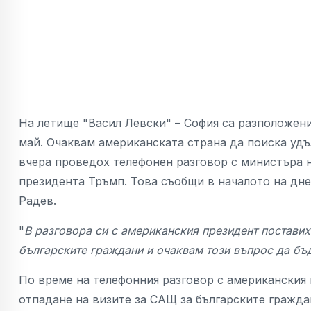
На летище "Васил Левски" – София са разположен
май. Очаквам американската страна да поиска удъ
вчера проведох телефонен разговор с министъра н
президента Тръмп. Това съобщи в началото на дн
Радев.
"
В разговора си с американския президент поставих
българските граждани и очаквам този въпрос да бъ
По време на телефонния разговор с американския
отпадане на визите за САЩ за българските гражда