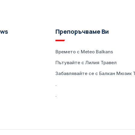
ews
Препоръчваме Ви
Времето с Meteo Balkans
Пътувайте с Лилия Травел
Забавлявайте се с Балкан Мюзик 
.
.