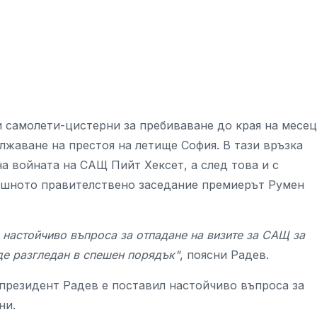
и самолети-цистерни за пребиваване до края на месец
лжаване на престоя на летище София. В тази връзка
а войната на САЩ Пийт Хексет, а след това и с
ешното правителствено заседание премиерът Румен
 настойчиво въпроса за отпадане на визите за САЩ за
де разгледан в спешен порядък"
, поясни Радев.
 президент Радев е поставил настойчиво въпроса за
ни.