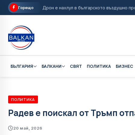
Горещо
Дрон е нахлул в българското въздушно про
МВнР с най-висока степен на предупрежден
Село Мирково влиза в "Одисея" на Кристоф
Италия връща граничния контрол по въздух 
МО: Дронът край Кардам вероятно е украин
БЪЛГАРИЯ
БАЛКАНИ
СВЯТ
ПОЛИТИКА
БИЗНЕС
ПОЛИТИКА
Радев е поискал от Тръмп отп
20 май, 2026