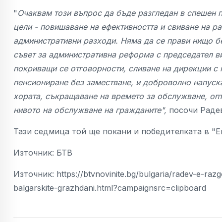
"
Очаквам този въпрос да бъде разгледан в спешен 
цели - повишаване на ефективността и свиване на р
административни разходи. Няма да се прави нищо б
съвет за административна реформа с председател в
покриващи се отговорности, сливане на дирекции с 
пенсиониране без заместване, и доброволно напуска
хората, съкращаване на времето за обслужване, опт
нивото на обслужване на гражданите",
посочи Раде
Тази седмица той ще покани и победителката в "Е
Източник: БТВ
Източник: https://btvnovinite.bg/bulgaria/radev-e-raz
balgarskite-grazhdani.html?campaignsrc=clipboard