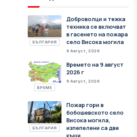
Доброволци и тежка
техника се включват
в гасенето на пожара
село Висока могила
БЪЛГАРИЯ
9 Август, 2026
Времето на 9 август
2026 г
9 Август, 2026
ВРЕМЕ
Пожар гори в
бобошевското село
Висока могила,
изпепелени са две
БЪЛГАРИЯ
къщи