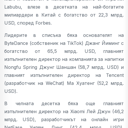
Labubu, влезе в десетката на най-богатите
милиардери в Китай с богатство от 22,3 млрд.
USD, според Forbes.
Лидерите в списъка бяха основателят на
ByteDance (собственик на TikTok) Джанг Йиминг с
богатство от 65,5 млрд. USD, главният
изпълнителен директор на компанията за напитки
Nongfu Spring Джунг Шаншан (58,7 млрд. USD) и
главният изпълнителен директор на Tencent
(разработчик на WeChat) Ма Хуатенг (52,2 млрд.
USD).
В челната десетка бяха още главният
изпълнителен директор на Xiaomi Лей Джун (46,2
млрд. USD), разработчикът на онлайн игри
NetEase Уилям Динг (42,4 млрд. USD),