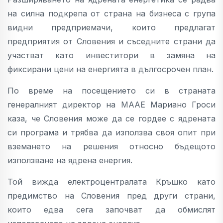
на силна подкрепа от страна на бизнеса с група
видни предприемачи, които предлагат
предприятия от Словения и съседните страни да
участват като инвеститори в замяна на
фиксирани цени на енергията в дългосрочен план.
По време на посещението си в страната
генералният директор на МААЕ Мариано Гроси
каза, че Словения може да се гордее с ядрената
си програма и трябва да използва своя опит при
вземането на решения относно бъдещото
използване на ядрена енергия.
Той вижда електроцентралата Кръшко като
предимство на Словения пред други страни,
които едва сега започват да обмислят