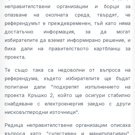
неправителствени организации и борци за
опазване на околната среда, твърдят, че
референдумът е преждевременен, тъй като няма
достатъчно информация, за да могат
избирателите да вземат информирано решение, и
биха дали на правителството картбланш за
проекта.
Те също така са недоволни от въпроса на
референдума, където избирателите ще бъдат
попитани дали "подкрепят изпълнението на
проекта Кръшко 2, който ще осигури стабилно
снабдяване с електроенергия заедно с други
нисковъглеродни източници".
Редица неправителствени организации описаха
въпроса като "сугестивен и манипулативен",