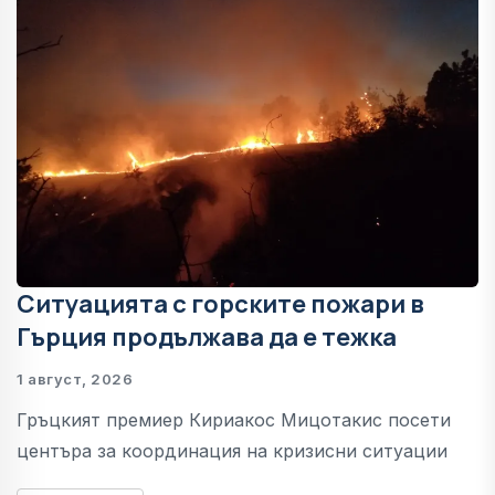
Ситуацията с горските пожари в
Гърция продължава да е тежка
1 август, 2026
Гръцкият премиер Кириакос Мицотакис посети
центъра за координация на кризисни ситуации