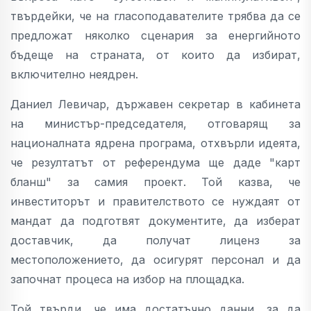
твърдейки, че на гласоподавателите трябва да се
предложат няколко сценария за енергийното
бъдеще на страната, от които да избират,
включително неядрен.
Даниел Левичар, държавен секретар в кабинета
на министър-председателя, отговарящ за
националната ядрена програма, отхвърли идеята,
че резултатът от референдума ще даде "карт
бланш" за самия проект. Той казва, че
инвеститорът и правителството се нуждаят от
мандат да подготвят документите, да изберат
доставчик, да получат лиценз за
местоположението, да осигурят персонал и да
започнат процеса на избор на площадка.
Той твърди, че има достатъчно данни, за да