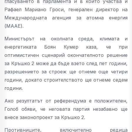
гласуването в парламента и в който участва и
Рафаел Мариано Гроси, генерален директор на
Международната агенция за атомна енергия
(МААЕ).
Министърът на околната среда, климата и
енергетиката Боян Кумер каза, че при
оптимистичен сценарий окончателното решение
за Кръшко 2 може да бъде взето след пет години,
разрешението за строеж ще отнеме още четири
години, докато строителството ще отнеме седем
години.
Ако резултатът от референдума е положителен,
Голоб обяви, че неговата партия незабавно ще
внесе законопроект за Кръшко 2.
Противниците, включително редица