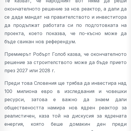
Те казват, че народният вот няма да реши
окончателното решение за нов реактор, а дали да
се даде мандат на правителството и инвеститора
да продължат работата си по подготовката на
проекта, което показва, че по-късно може да
бъде свикан нов референдум.
Премиерът Робърт Голоб казва, че окончателното
решение за строителството може да бъде прието
през 2027 или 2028 г.
Преди това Словения ще трябва да инвестира над
100 милиона евро в изследвания и човешки
ресурси, затова е важно да знаем дали
обществеността намира нов ядрен реактор за
реалистичен, каза той на дискусия за ядрената
енергия, която беше домакин ден преди