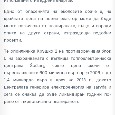
използването на ядрена енергия.
Едно от опасенията на еколозите обаче е, че
крайната цена на новия реактор може да бъде
много по-висока от планираната, също и поради
опита на други страни, изграждащи подобни
проекти.
Те оприличиха Кръшко 2 на противоречивия блок
6 на захранваната с въглища топлоелектрическа
централа Šoštanj, чиято цена скочи от
първоначалните 600 милиона евро през 2006 г. до
1,4 милиарда евро в края на 2013 г., докато
централата генерира електроенергия на загуба и
сега се очаква да бъде ликвидиран години по-
рано от първоначално планираното.