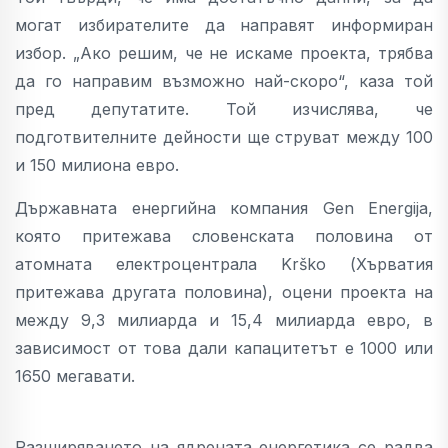
могат избирателите да направят информиран
избор. „Ако решим, че не искаме проекта, трябва
да го направим възможно най-скоро“, каза той
пред депутатите. Той изчислява, че
подготвителните дейности ще струват между 100
и 150 милиона евро.
Държавната енергийна компания Gen Energija,
която притежава словенската половина от
атомната електроцентрала Krško (Хърватия
притежава другата половина), оцени проекта на
между 9,3 милиарда и 15,4 милиарда евро, в
зависимост от това дали капацитетът е 1000 или
1650 мегавати.
Разширяването на ядрената енергетика се радва