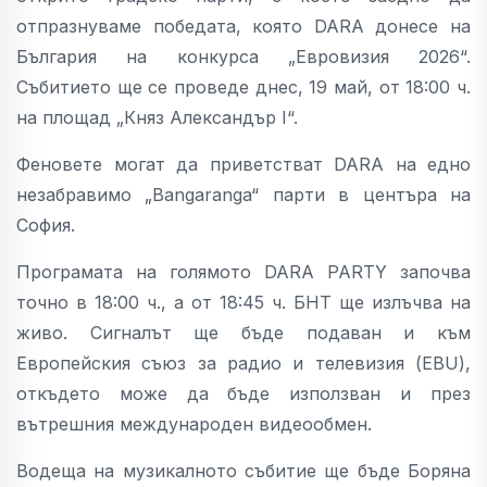
отпразнуваме победата, която DARA донесе на
България на конкурса „Евровизия 2026“.
Събитието ще се проведе днес, 19 май, от 18:00 ч.
на площад „Княз Александър I“.
Феновете могат да приветстват DARA на едно
незабравимо „Bangaranga“ парти в центъра на
София.
Програмата на голямото DARA PARTY започва
точно в 18:00 ч., a oт 18:45 ч. БНТ ще излъчва на
живо. Сигналът ще бъде подаван и към
Европейския съюз за радио и телевизия (EBU),
откъдето може да бъде използван и през
вътрешния международен видеообмен.
Водеща на музикалното събитие ще бъде Боряна