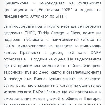
Граматикова – ръководител на българската
делегацията на „Евровизия 2026“ и водеща на
предаването „Отблизо“ по БНТ 1.
За атмосферата под открито небе ще се погрижат
диджеите THEO, Teddy Georgo и Diass, които ще
подгреят публиката с най-големите хитове на
DARA, видеоклипове на звездата и вълнуващи
кадри. Празникът е двоен, тъй като DARA
отбелязва и 10 години на сцена. На видеостените
ще си припомним моменти от нейния извървян
творчески път до днес, както и безапелационната
ѝ победа във Виена. Кулминацията на вечерта,
естествено, ще е моментът, когато на сцената ще
излезе самата DARA! Заедно ще си припомним и
емоционалния момент, в който обявяват България
за победител на „Евровизия 2026“, а за финал на