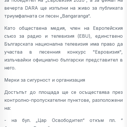
вечерта DARA ще изпълни на живо за публиката
триумфалната си песен „Bangaranga“.
Като обществена медия, член на Европейския
съюз за радио и телевизия (EBU), единствено
Българската национална телевизия има право да
участва в песенния конкурс "Евровизия",
излъчвайки официално български представител в
него.
Мерки за сигурност и организация
Достъпът до площада ще се осъществява през
контролно-пропускателни пунктове, разположени
на:
- на бул. „Цар Освободител“ откъм пл. “