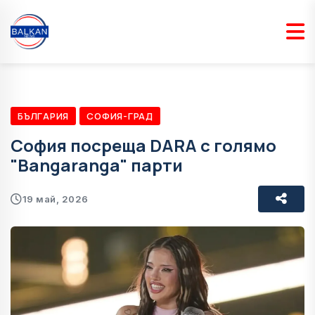
БЪЛГАРИЯ
СОФИЯ-ГРАД
София посреща DARA с голямо
"Bangaranga" парти
19 май, 2026