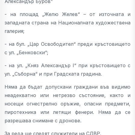
Александър Буров”
- на площад „Желю Желев“ – от източната и
западната страна на Националната художествена
галерия;
- на бул. „Цар Освободител“ преди кръстовището
с ул. „Бенковски“;
- на ул. „Княз Александър I“ при кръстовището с
ул. „Съборна“ и при Градската градина.
Няма да бъдат допускани граждани във видимо
неадекватно или нетрезво състояние, както и
носещи огнестрелно оръжие, опасни предмети,
пиротехника или летящи фенери. Няма да се
разрешава снимане с дронове.
За реда ще следят служители на СДВР.