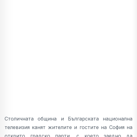
Столичната община и Българската национална
телевизия канят жителите и гостите на София на
открито градско парти, с което заедно да