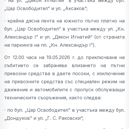
· на ул. „Дякон Игнатий” в участъка между бул.
„Цар Освободител” и ул. „Аксаков”;
· крайна дясна лента на южното пътно платно на
бул. „Цар Освободител“ в участъка между ул. „Кн.
Александър I” и ул. „Дякон Игнатий“ (от страната
на паркинга на пл. „Кн. Александър I”).
От 12.00 часа на 19.05.2026 г. до приключване на
събитието се забранява влизането на пътни
превозни средства в двете посоки, с изключение
на превозните средства със специален режим на
движение и автомобилите с пропуск обслужващи
техническите съоръжения, както следва:
· по бул. „Цар Освободител” в участъка между бул.
„Дондуков” и ул. „Г. С. Раковски”;