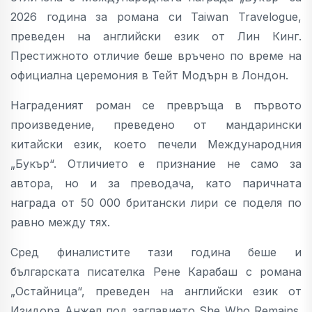
2026 година за романа си Taiwan Travelogue,
преведен на английски език от Лин Кинг.
Престижното отличие беше връчено по време на
официална церемония в Тейт Модърн в Лондон.
Награденият роман се превръща в първото
произведение, преведено от мандарински
китайски език, което печели Международния
„Букър“. Отличието е признание не само за
автора, но и за преводача, като паричната
награда от 50 000 британски лири се поделя по
равно между тях.
Сред финалистите тази година беше и
българската писателка Рене Карабаш с романа
„Остайница“, преведен на английски език от
Изидора Анжел под заглавието She Who Remains.