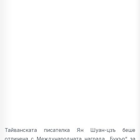
Тайванската писателка Ян Шуан-цзъ беше
отличена с Международната награда „Букър“ за