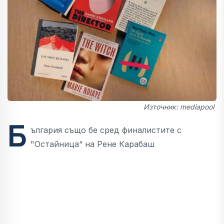
Източник: mediapool
Б
ългария също бе сред финалистите с
"Остайница“ на Рене Карабаш