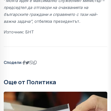
"
Моята идея е максимално служебният министър –
председтел да отговори на очакванията на
българските граждани и справянето с тази най-
важна задача",
отбеляза президентът.
Източник: БНТ
Сподели:
Още от Политика