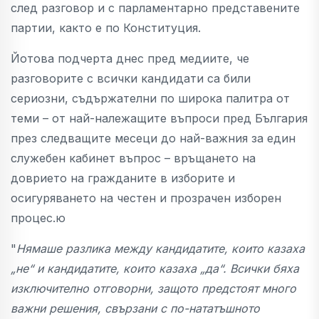
след разговор и с парламентарно представените
партии, както е по Конституция.
Йотова подчерта днес пред медиите, че
разговорите с всички кандидати са били
сериозни, съдържателни по широка палитра от
теми – от най-належащите въпроси пред България
през следващите месеци до най-важния за един
служебен кабинет въпрос – връщането на
доврието на гражданите в изборите и
осигуряването на честен и прозрачен изборен
процес.ю
"
Нямаше разлика между кандидатите, които казаха
„не“ и кандидатите, които казаха „да“. Всички бяха
изключително отговорни, защото предстоят много
важни решения, свързани с по-нататъшното